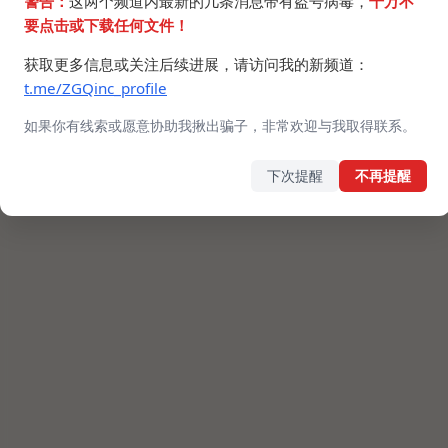
警告：
这两个频道内最新的几条消息带有盗号病毒，
千万不
要点击或下载任何文件！
获取更多信息或关注后续进展，请访问我的新频道：
t.me/ZGQinc_profile
如果你有线索或愿意协助我揪出骗子，非常欢迎与我取得联系。
下次提醒
不再提醒