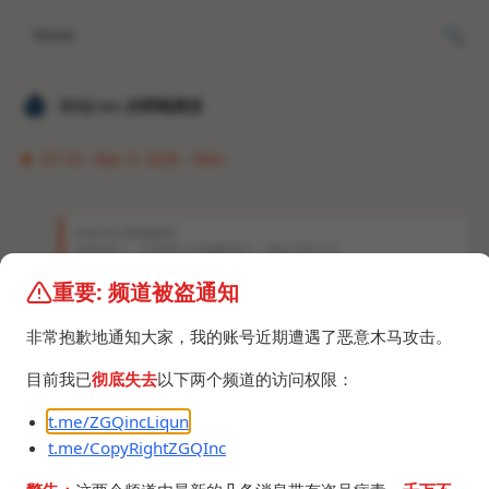
Home
𝐙𝐆𝐐 ɪɴᴄ.的唠嗑频道
07:18 · Mar 9, 2026 · Mon
𝐙𝐆𝐐 ɪɴᴄ.的唠嗑频道
放弃抗争了，之前的6个月免费失效了，现在只有3个月。
重要: 频道被盗通知
Spotify你是把24-bit塞你皮炎里了吗？说好24-
bit/44.1kHz怎么我没听到几首，全是16-
非常抱歉地通知大家，我的账号近期遭遇了恶意木马攻击。
bit/44.1kHz，连End of Beginning也是16-bit
🤩
🤩
🤩
，合着24-bit也是产品目标是吧。
目前我已
彻底失去
以下两个频道的访问权限：
不过这个叫DJ的AI点歌台确实不错。
t.me/ZGQincLiqun
顺带一提三星自家SSC编解码器支持24-bit/48kHz，
t.me/CopyRightZGQInc
是可以上满Spotify的无损的，SSC-UHQ最低支持
S23，是24-bit/96kHz。