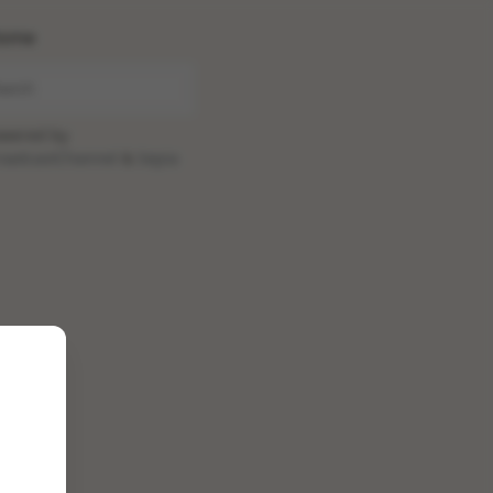
ome
wered by
oadcastChannel
&
Sepia