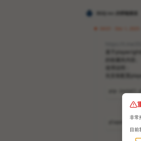
𝐙𝐆𝐐 ɪɴᴄ.的唠嗑频道
04:01 · Dec 1, 2025
https://t.me/
基于playwr
的收藏夹内容。
使用说明：
先安装配置playw
pip install 
非常
playwright i
目前