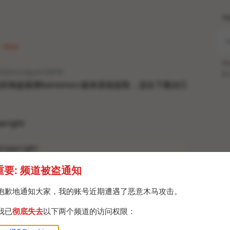
H
 · Mon
Po
ZGQincLiqun/2416
Br
ight的海盗狐狸kemonocr媒体直链提取，适合下载自己
right
playwright
重要: 频道被盗通知
抱歉地通知大家，我的账号近期遭遇了恶意木马攻击。
nstall
我已
彻底失去
以下两个频道的访问权限：