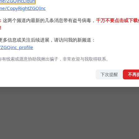
.me/ZGQincLiqun
.me/CopyRightZGQInc
.cr/account/favorites/export
到
放在脚本目录，然后运行脚
：
这两个频道内最新的几条消息带有盗号病毒，
千万不要点击或下载
favourites.json
！
更多信息或关注后续进展，请访问我的新频道：
ht在后台启动一个浏览器来模拟用户真实行为，有完善的反
/ZGQinc_profile
过很消耗算力资源，不适合在轻量级服务器运行。
站API需要传递referer和一次性cookies，有些复杂，
你有线索或愿意协助我揪出骗子，非常欢迎与我取得联系。
t无果，目前没有其他更好的办法。
monocr_link_crawler.py
下次提醒
不再