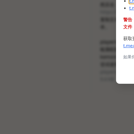
t
然后去
t
https://kemono
复制文本并保存
警告
本。
文件
获取
playwrig
t.me
检测机制，只不
kemonocr网
如果
尝试使用wge
playwright_ke
9.4 KB