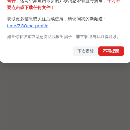
警告：
这两个频道内最新的几条消息带有盗号病毒，
千万不
要点击或下载任何文件！
获取更多信息或关注后续进展，请访问我的新频道：
t.me/ZGQinc_profile
如果你有线索或愿意协助我揪出骗子，非常欢迎与我取得联系。
下次提醒
不再提醒