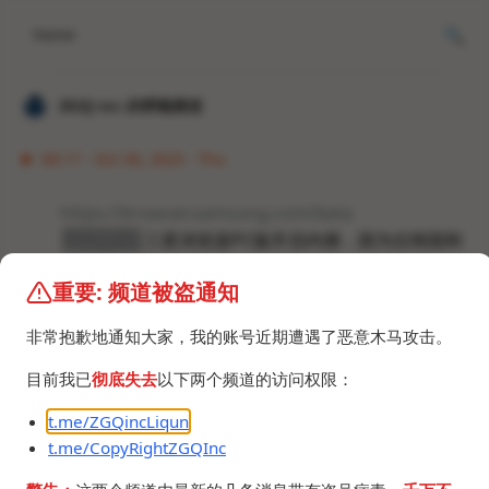
Home
𝐙𝐆𝐐 ɪɴᴄ.的唠嗑频道
00:17 · Oct 30, 2025 · Thu
https://browser.samsung.com/beta
憋了2年的
三星浏览器PC版开启内测，因为仅韩国和
美国账号可加入Beta计划，所以这里提供安装包。
重要: 频道被盗通知
x64_SamsungInternetSetup_v29.0.0.123.exe
7.5 MB
非常抱歉地通知大家，我的账号近期遭遇了恶意木马攻击。
arm64_SamsungInternetSetup_v29.0.0.123.exe
7.1 MB
目前我已
彻底失去
以下两个频道的访问权限：
t.me/ZGQincLiqun
t.me/CopyRightZGQInc