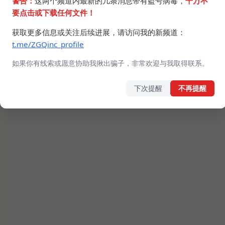
警告：
这两个频道内最新的几条消息带有盗号病毒，
千万不
要点击或下载任何文件！
获取更多信息或关注后续进展，请访问我的新频道：
t.me/ZGQinc_profile
如果你有线索或愿意协助我揪出骗子，非常欢迎与我取得联系。
下次提醒
不再提醒