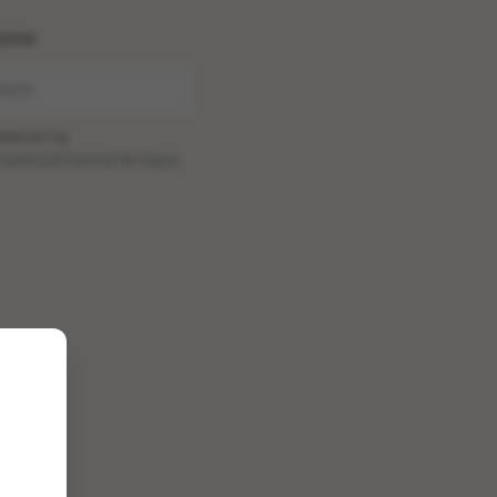
ome
wered by
oadcastChannel
&
Sepia