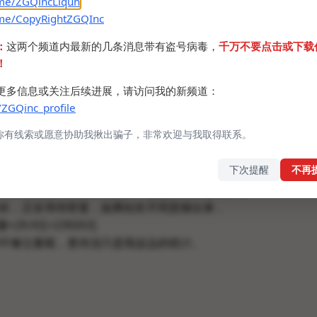
.me/ZGQincLiqun
.me/CopyRightZGQInc
下网站的referers，发现过去2个月有个来源访问
：
这两个频道内最新的几条消息带有盗号病毒，
千万不要点击或下载
到了第一（可查询referer），每月400的访问量，
！
我的网站，仔细一看发现有个付费的隐藏版资源库，
的项目，说难听点就是倒卖，我花了29.9买了卡密进
更多信息或关注后续进展，请访问我的新频道：
我在这边声明一下哈，我不喜欢我的项目被拿去卖
/ZGQinc_profile
作者我不知道也不关心他们怎么想，反正在我这边不
你有线索或愿意协助我揪出骗子，非常欢迎与我取得联系。
怨有人低价贩卖他的卡密，那你算不算倒卖我的项
当然倒卖不违法，只是人品问题哈，你文章写的好
下次提醒
不再
还是倒卖吗，我不认为搜集一些资源值这么多钱，这
来结果变成了你的赚钱工具，想想你尊重这些作者
长，正在等待答复，如果站长不同意移出来，
×29.9元=23920元
不够立案呢，更何况只是我这边的统计。