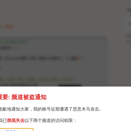
H
5 · Wed
Po
Br
重要: 频道被盗通知
抱歉地通知大家，我的账号近期遭遇了恶意木马攻击。
我已
彻底失去
以下两个频道的访问权限：