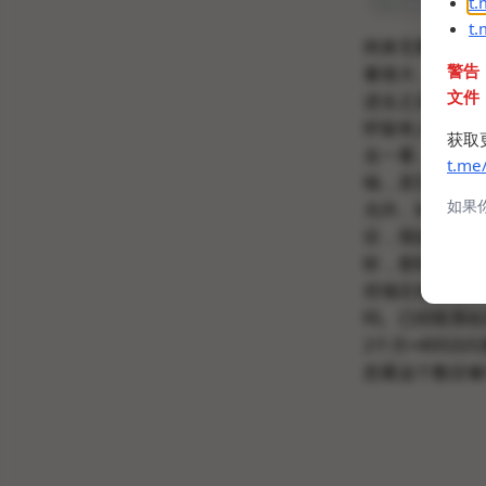
t
t
闲来无事查阅了一
警告
量很大，直接冲榜
文件
进去之后没看到
怀疑有人售卖我
获取
去一看，果然。
t.me
钱，其它项目的
如果
允许。站长还抱
目，我请问呢。
听，那到头来不
些项目免费做出
吗。已经联系站
2个月×400访问量
您看这个数目够