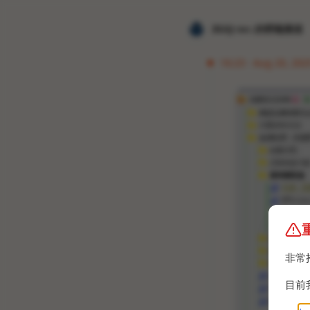
𝐙𝐆𝐐 ɪɴᴄ.的唠嗑频道
16:23 · Aug 20, 202
非常
目前