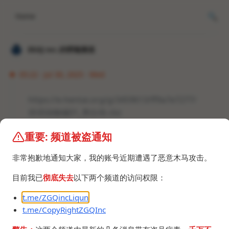
Home
𝐙𝐆𝐐 ɪɴᴄ.的唠嗑频道
05:22 · Jul 30, 2025 · Wed
https://e-hentai.org/g/3459613/ff9a7e7277/
诗词动物城01_李白传.cbz
255.7 MB
重要: 频道被盗通知
诗词动物城02_杜甫传.cbz
249.3 MB
非常抱歉地通知大家，我的账号近期遭遇了恶意木马攻击。
目前我已
彻底失去
以下两个频道的访问权限：
t.me/ZGQincLiqun
t.me/CopyRightZGQInc