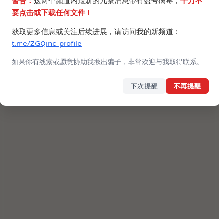
警告：
这两个频道内最新的几条消息带有盗号病毒，
千万不
要点击或下载任何文件！
获取更多信息或关注后续进展，请访问我的新频道：
t.me/ZGQinc_profile
如果你有线索或愿意协助我揪出骗子，非常欢迎与我取得联系。
下次提醒
不再提醒