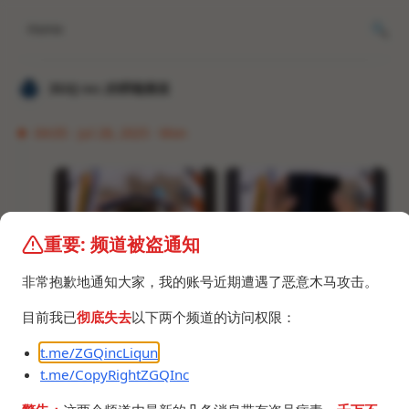
Home
𝐙𝐆𝐐 ɪɴᴄ.的唠嗑频道
04:05 · Jul 28, 2025 · Mon
重要: 频道被盗通知
source:
https://youtu.be/8hgg4YEdPak?t=505
非常抱歉地通知大家，我的账号近期遭遇了恶意木马攻击。
铰链设计绝了，如果Fold8炒冷饭，我的下一台就是
目前我已
彻底失去
以下两个频道的访问权限：
Fold7了，可惜解不了BL，好在还有7年大版本更新，
其实我不玩模块，root对我来说用处不大，我是ADB
t.me/ZGQincLiqun
党，解BL只是为了7年后还可以刷第三方ROM来续
t.me/CopyRightZGQInc
命。