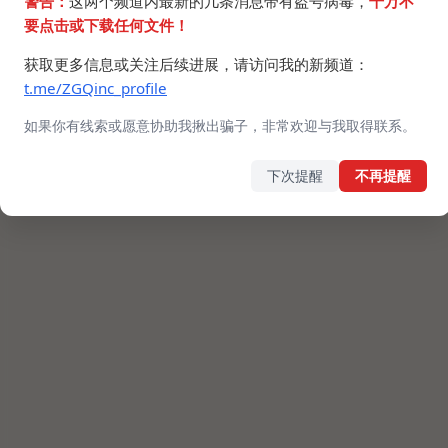
警告：
这两个频道内最新的几条消息带有盗号病毒，
千万不
要点击或下载任何文件！
获取更多信息或关注后续进展，请访问我的新频道：
t.me/ZGQinc_profile
如果你有线索或愿意协助我揪出骗子，非常欢迎与我取得联系。
下次提醒
不再提醒