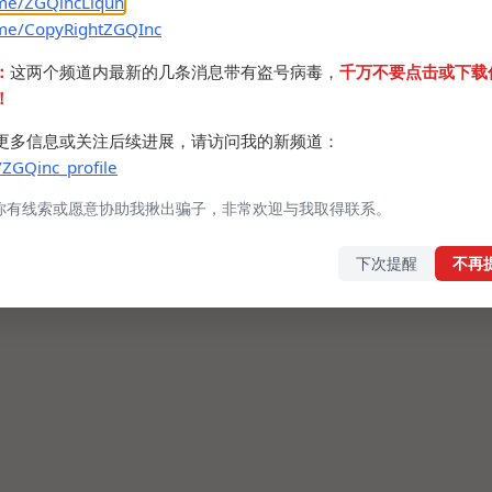
.me/ZGQincLiqun
上面2种方案方便点。
.me/CopyRightZGQInc
：
这两个频道内最新的几条消息带有盗号病毒，
千万不要点击或下载
！
更多信息或关注后续进展，请访问我的新频道：
/ZGQinc_profile
你有线索或愿意协助我揪出骗子，非常欢迎与我取得联系。
下次提醒
不再