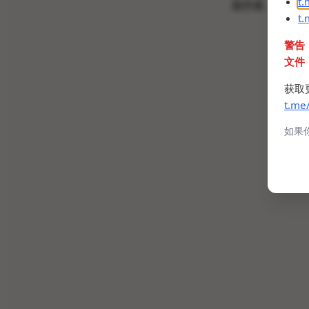
t
遥控器，不过比
t
警告
文件
获取
t.me
如果