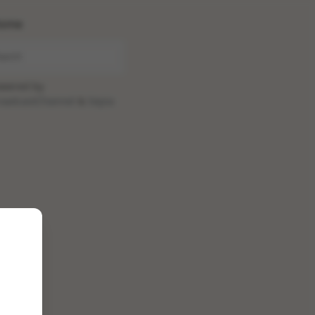
ome
wered by
oadcastChannel
&
Sepia