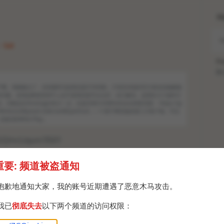
H
· Sat
Po
Br
控有点严重，我都被点了，目前最常见的情况是不停切歌，只有安卓端非官方签名的破解版
何问题。还有如果是登录不上去不是风控是节点太烂，自己解决。这里给几个临时方
功能会比Xmanager的少一点，比如没有lrclib和netease的歌词源： https://gi
ffer/ReVancedXposed 没有root用Spotifuck，一个基于网页版的第三方客户端，可以
设备切到Web Play…
ZGQincLiqun/3501
重要: 频道被盗通知
关心Spotify能不能用，还会不会风控，答案是：
能
抱歉地通知大家，我的账号近期遭遇了恶意木马攻击。
b API，所以Spotify家里请什么都没用了，不过
之前
的音质实际上只有128Kbps AAC，而且这个还不是完
我已
彻底失去
以下两个频道的访问权限：
只是调用API，所以不支持广播，其它客户端不能当