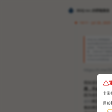
𝐙𝐆𝐐 ɪɴᴄ.的唠嗑频道
14:11 · Jul 26, 2025 
𝐙𝐆𝐐 ɪɴᴄ.的唠嗑频道
Spotify最近风
会风控，PC端没有任
案。 已经root了用模块，
thub.com/chsbu
作为server听网页版，
https://t.me/
我知道你们都在
用，不会风控
。
非常
因为使用的是we
提到
网页播放器
目前
整的网页播放器