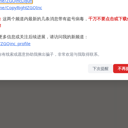
.me/ZGQincLiqun
oEQ没有MX400/MX500这种上古型号所以用不了
.me/CopyRightZGQInc
好用ViperFX了，网上都说原道用的MX500的模具，其
：
这两个频道内最新的几条消息带有盗号病毒，
千万不要点击或下载
同一套，所以MX400也是可以的。
！
rFX重制版：
https://github.com/WSTxda/ViperFX-RE
更多信息或关注后续进展，请访问我的新频道：
/ZGQinc_profile
了2个月了，感觉有百元有线耳机的水平，调教一下
你有线索或愿意协助我揪出骗子，非常欢迎与我取得联系。
uds2 Pro的AKG调音掰手腕，这下真流泪了。
下次提醒
不再