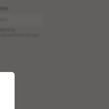
ome
wered by
oadcastChannel
&
Sepia