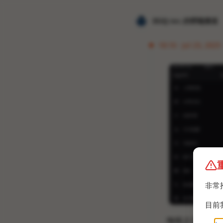
𝐙𝐆𝐐 ɪɴᴄ.的唠嗑频道
18:16 · Jul 23, 2025
非常
目前
悔恨之泪原道耳机