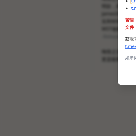
t
明款，因为Aut
t
JamesDSP只
警告
实和MX400是
文件
WST做的Vipe
-Releases
获取
t.me
悔恨之泪买来用
如果
更是能和我千元B