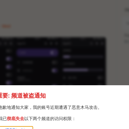
H
 · Wed
Po
Br
重要: 频道被盗通知
抱歉地通知大家，我的账号近期遭遇了恶意木马攻击。
我已
彻底失去
以下两个频道的访问权限：
调教配置，我用的型号是18块的NiceHCK YD30透