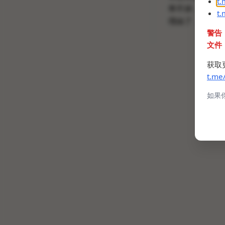
t
率不掉，我还想
t
理由了，可惜的
警告
文件
获取
t.me
如果