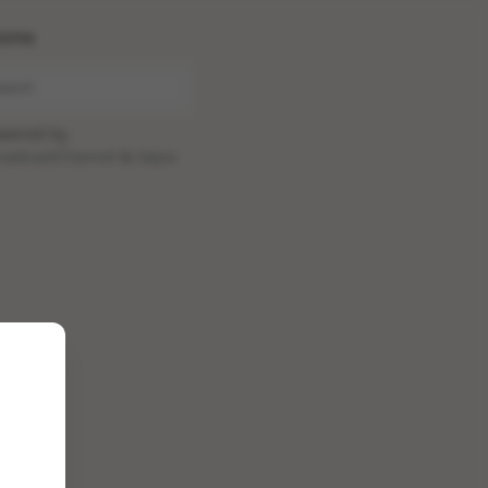
ome
wered by
oadcastChannel
&
Sepia