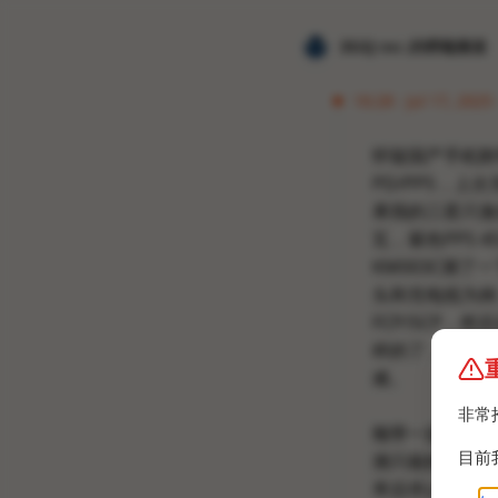
𝐙𝐆𝐐 ɪɴᴄ.的唠嗑频道
16:28 · Jul 17, 2025
怀疑国产手机附
PD/PPS，上
果我的三星只激发
瓦，紫色PPS
KM003C测了
头和充电线为例
FCP/SCP，
样的了，这2个的
难。
非常
顺带一提避坑FN
目前
测只能推到10瓦
率后停止发报，