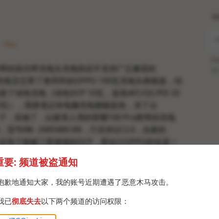
H
 · Thu
Po
带的高功率充电头充电协议不支持广泛兼容的
Br
次充电宝忘带了拿同学的OPPO 100瓦充电头救救急，结
了绿色充电（绿色DCP 10瓦，蓝色AFC/QC/PD 25
 45瓦），我拿笔记本电脑充电都能蓝色，买了台
一下，实锤了，以家里人用的荣耀100 Pro附带的充电
，型号
，只支持QC2.0，自家的
HN-200500C08
然后还有个能被三星接报的DCP，那估计OPPO的也是一
线都还是A to C，没有e-marker芯片，想支持PD也
重要: 频道被盗通知
抱歉地通知大家，我的账号近期遭遇了恶意木马攻击。
IRSI FNB58这款仪表，无法统计PD高功率瓦时，亲
我已
彻底失去
以下两个频道的访问权限：
的QC2.0，无法激活PPS45瓦，只能诱骗PD到最大功
也就是说这款仪表无法统计充电设备能够维持多大功