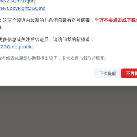
.me/ZGQincLiqun
着这玩意儿便宜结果一头载坑里了，还好已经7天无
.me/CopyRightZGQInc
是浪费了我对象的此类商品的国补资格。
：
这两个频道内最新的几条消息带有盗号病毒，
千万不要点击或下载
！
更多信息或关注后续进展，请访问我的新频道：
/ZGQinc_profile
你有线索或愿意协助我揪出骗子，非常欢迎与我取得联系。
下次提醒
不再