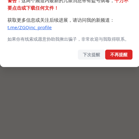
警告：
这两个频道内最新的几条消息带有盗号病毒，
千万不
要点击或下载任何文件！
获取更多信息或关注后续进展，请访问我的新频道：
t.me/ZGQinc_profile
如果你有线索或愿意协助我揪出骗子，非常欢迎与我取得联系。
下次提醒
不再提醒