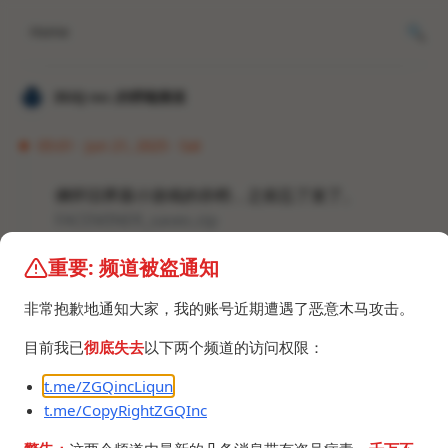
Home
𝐙𝐆𝐐 ɪɴᴄ.的唠嗑频道
05:01 · Jun 21, 2025 · Sat
俩怀旧界面小游戏的存档，之前忘了发了。
FACEMINER_saves.zip
825.8 KB
重要: 频道被盗通知
Desktop_Survivors_98_saves.zip
3 KB
非常抱歉地通知大家，我的账号近期遭遇了恶意木马攻击。
目前我已
彻底失去
以下两个频道的访问权限：
t.me/ZGQincLiqun
t.me/CopyRightZGQInc