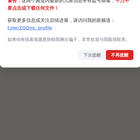
警告：
这两个频道内最新的几条消息带有盗号病毒，
千万不
要点击或下载任何文件！
获取更多信息或关注后续进展，请访问我的新频道：
t.me/ZGQinc_profile
如果你有线索或愿意协助我揪出骗子，非常欢迎与我取得联系。
下次提醒
不再提醒