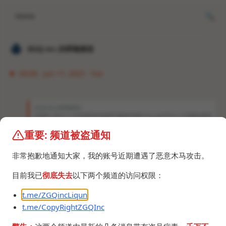
Home
𝐙𝐆𝐐 ɪɴᴄ.的唠嗑频道
04:08 · Jun 17, 2025 · Tue
𝐙𝐆𝐐 ɪɴᴄ.的唠嗑频道
近期有人用几十个号批量恶意举报R18频道导致8个以上的10万人+订阅量的频道
被官方封禁，为了规避风险，AI频道转为了私密，但没及时保留用户名导致此用
户名 @brJ2RyoGDNEyOGI1 被占用，可通过邀请链接https://t.me/+VgUAI2cv
重要: 频道被盗通知
WUs2Y2U1 加入，望周知。
非常抱歉地通知大家，我的账号近期遭遇了恶意木马攻击。
GATEWAY
@kemono_AI
目前我已
彻底失去
以下两个频道的访问权限：
t.me/ZGQincLiqun
t.me/CopyRightZGQInc