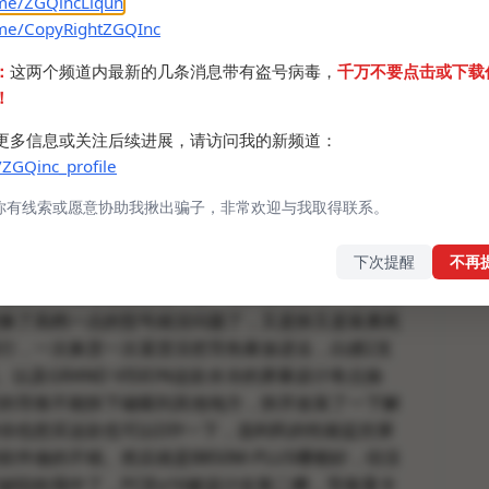
.me/ZGQincLiqun
.me/CopyRightZGQInc
：
这两个频道内最新的几条消息带有盗号病毒，
千万不要点击或下载
！
更多信息或关注后续进展，请访问我的新频道：
/ZGQinc_profile
你有线索或愿意协助我揪出骗子，非常欢迎与我取得联系。
070
煤气灶
和带可分离磁吸屏幕的一体式水冷，首先
下次提醒
不再
N WARFRAME 240 SE这款水冷，避坑，绝对要避
是因为SE青春版品控差，第一次风扇有异响，第二次
换了高档一点的型号就没问题了，又是拆又是装累死
行，一次换货一次退货没把导热膏放进去，白嫖2支
膏。以及GRAND VISION这款水冷的屏幕设计有点抽
的导致不能拆下磁吸到其他地方，拆开改装了一下解
你也想买这款也可以DIY一下，选利民的性能监控屏
件做的不错。然后就是B850M-PLUS哪都好，但没
缺陷给我中了，PCIEx16被设计在第二槽，导致显卡