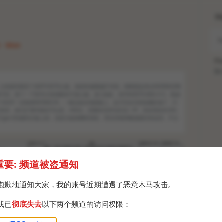
H
5 · Mon
Po
Br
之前提到我买了块RTX3070公版，装机时越看越不对劲，刚刚想起来去NVIDIA官网
到，查了一下型号才发现根本不是公版，是七彩虹，型号N3070-806-S12，我成
卡到手一定检查M/N和S/N，一般会贴在电路板上，这卡完全没有收藏价值了，打
算卖，铭凡扩展坞现在可以卖，400出，想要的话评论区说一声，亲友骨折价200。
通过Type-E转接到主板上的，但是主板插槽特别松，而且供电和数据都没有反应，不太
重要: 频道被盗通知
抱歉地通知大家，我的账号近期遭遇了恶意木马攻击。
我已
彻底失去
以下两个频道的访问权限：