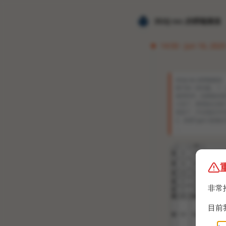
𝐙𝐆𝐐 ɪɴᴄ.的唠嗑频道
14:50 · Jun 16, 202
𝐙𝐆𝐐 ɪɴᴄ.的唠嗑频道
剩下的一些问题。 1、
查序列号，结果根本查不
小丑了，希望各位买矿
算卖了，不过现在不打
2、前置Type-C是
…
非常
目前