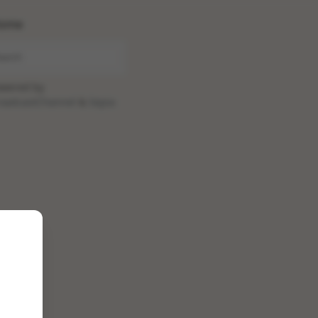
ome
wered by
oadcastChannel
&
Sepia