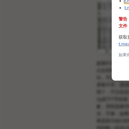
t
t
警告
文件
获取
t.me
如果
趁着618入手了5
点名利民FROZE
坑，不知道是不
屏幕不亮，退货
我了，不过也还
2g装TF7导热
象，背部是镂空
决，不难，如果
幕是因为他们的软
想到唯一的设计