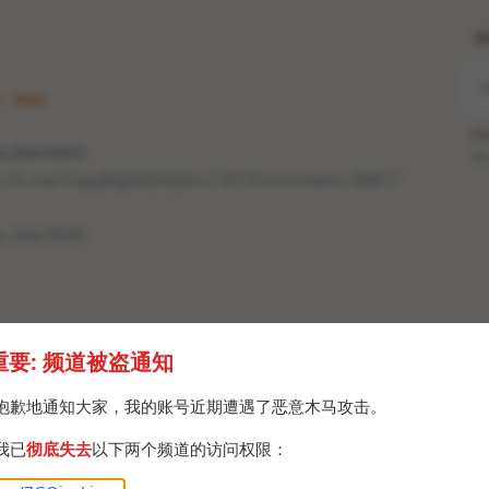
H
5 · Wed
Po
x_lite/2023
Br
s://t.me/CopyRightZGQInc/1613?comment=39817
x_lite/2026
重要: 频道被盗通知
抱歉地通知大家，我的账号近期遭遇了恶意木马攻击。
我已
彻底失去
以下两个频道的访问权限：