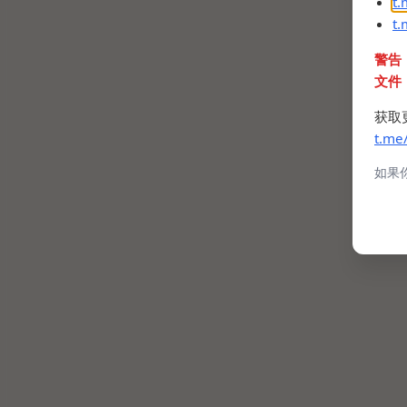
t
t
警告
文件
获取
t.me
如果