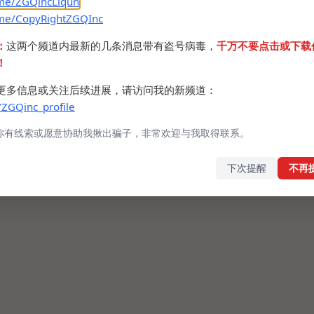
.me/ZGQincLiqun
.me/CopyRightZGQInc
：
这两个频道内最新的几条消息带有盗号病毒，
千万不要点击或下载
！
更多信息或关注后续进展，请访问我的新频道：
/ZGQinc_profile
你有线索或愿意协助我揪出骗子，非常欢迎与我取得联系。
下次提醒
不再