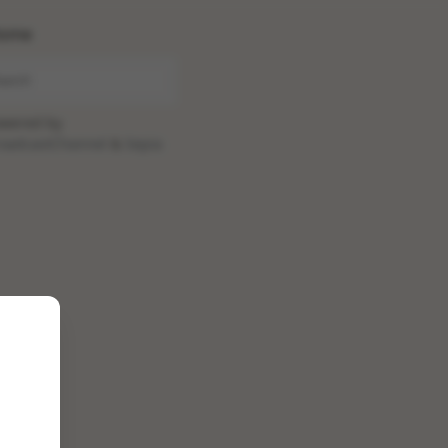
ome
wered by
oadcastChannel
&
Sepia