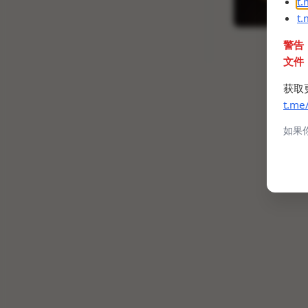
t
t
警告
文件
获取
t.me
如果