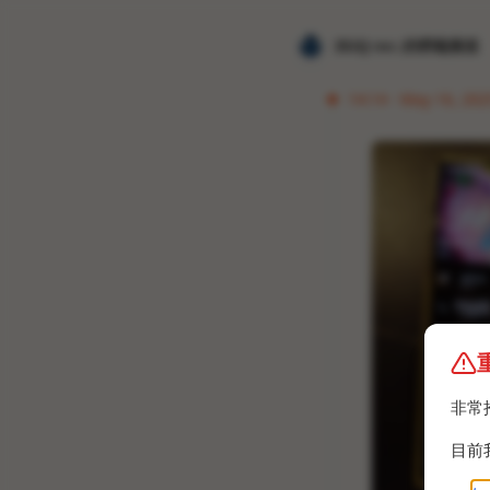
𝐙𝐆𝐐 ɪɴᴄ.的唠嗑频道
14:14 · May 16, 2025
非常
目前