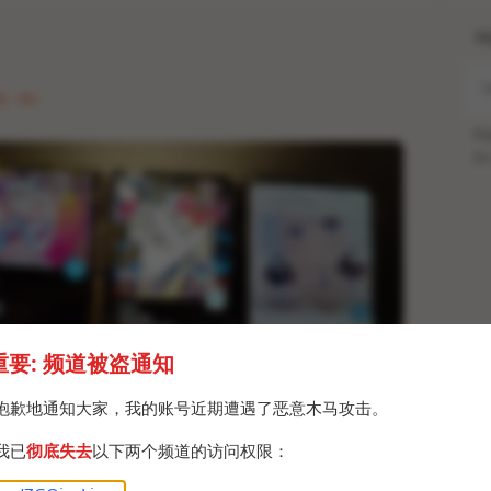
H
 · Fri
Po
Br
重要: 频道被盗通知
抱歉地通知大家，我的账号近期遭遇了恶意木马攻击。
我已
彻底失去
以下两个频道的访问权限：