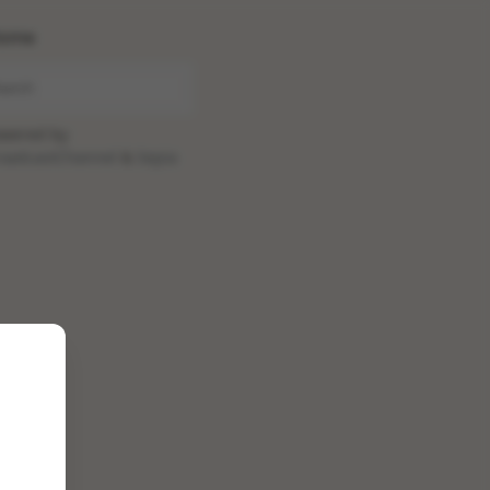
ome
wered by
oadcastChannel
&
Sepia