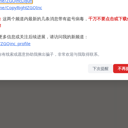
.me/ZGQincLiqun
.me/CopyRightZGQInc
：
这两个频道内最新的几条消息带有盗号病毒，
千万不要点击或下载
！
更多信息或关注后续进展，请访问我的新频道：
/ZGQinc_profile
你有线索或愿意协助我揪出骗子，非常欢迎与我取得联系。
下次提醒
不再