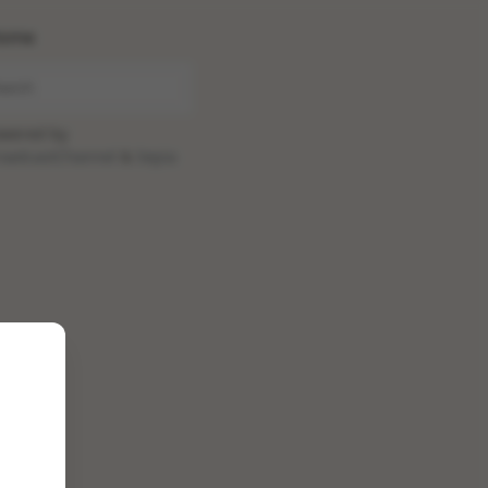
ome
wered by
oadcastChannel
&
Sepia