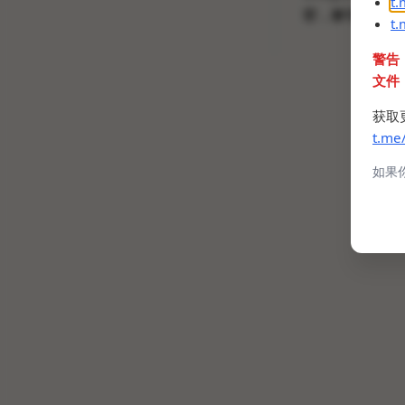
t
密，解包费了点
t
警告
文件
获取
t.me
如果