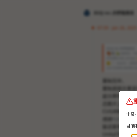
𝐙𝐆𝐐 ɪɴᴄ.的唠嗑频道
07:39 · Jan 26, 2025
𝐙𝐆𝐐 ɪɴᴄ.的唠嗑频道
🦊
🐺
🐍
贴纸包：https:
efoldRecital_emojis
😠
❔
source：游戏开
eal-CUGAN-NANN-Vu
重制完毕。
重制原因主要是找
超分辨率技术嗯
态图片上真的一
CUGAN模型。
非常
感谢
Kemono G
目前
版还新增了游戏
UnityCN引