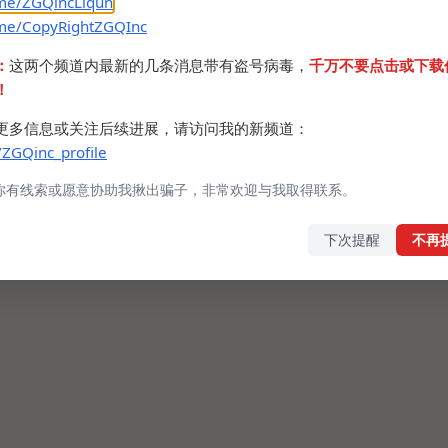
.me/ZGQincLiqun
功夫。
.me/CopyRightZGQInc
：
这两个频道内最新的几条消息带有盗号病毒，
千万不要点击或下载
！
更多信息或关注后续进展，请访问我的新频道：
/ZGQinc_profile
你有线索或愿意协助我揪出骗子，非常欢迎与我取得联系。
下次提醒
不再