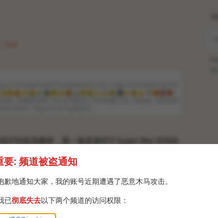
H
 · Sun
Po
Br
//t.me/addstickers/ThreefoldRecital emoji：https://t.me/addemoji/Thre
👋
🤔
😛
👍
😥
🙏
😰
🤔
👍
🥰
🍵
😮‍💨
😥
👌
✍
😓
👮‍♂️
✌
😖
👍
🏃‍♂️
😡
❤️
🦊
发者 | 游戏解包资源 | Discord 服务器 | Steam成就 工具：ffmpeg、waifu2x(R
lkan) 原文件：https://t.me/CopyRightZ…
不到高清素材，第一版是拿RTX Super-Res SDK的
超，只是觉得DLSS游戏超分辨率不错，没想到用在静
重要: 频道被盗通知
坨，坏块和噪点一堆，已老实，换成了经常用的Real-
抱歉地通知大家，我的账号近期遭遇了恶意木马攻击。
ames
创始人提供的高清官方贴纸包素材，此外第二
我已
彻底失去
以下两个频道的访问权限：
资源解包后精选的内容，由于游戏使用大陆特供
擎版本制作（引擎版本号有
后缀。），这类版本有加
c1