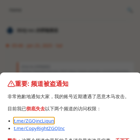
Home
𝐙𝐆𝐐 ɪɴᴄ.的唠嗑频道
05:46 · Jan 25, 2025 · Sat
𝐙𝐆𝐐 ɪɴᴄ.的唠嗑频道
Galaxy Unpacked January 2025 https://www.youtube.com/live/HinL5jCy_
oI 欢迎观看三星又双叒叕在北京时间凌晨开发布会导致我看不了只能看录播系列
。 总结：AI、AI、AI、AI、AI。 One UI 7有哪些亮点只字未提，所以这次发布
重要: 频道被盗通知
会我不是很喜欢，也没第一时间发消息。 唯一值得关注的两点：One UI 7的No
w Bar很灵动岛但很人性化、还有S25U的S pen阉割了蓝牙功能建议避坑。
非常抱歉地通知大家，我的账号近期遭遇了恶意木马攻击。
https://youtu.be/UyyYbl0huC4
目前我已
彻底失去
以下两个频道的访问权限：
吃饭喝水别看。
t.me/ZGQincLiqun
t.me/CopyRightZGQInc