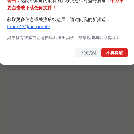
警告：
这两个频道内最新的几条消息带有盗号病毒，
千万不
要点击或下载任何文件！
获取更多信息或关注后续进展，请访问我的新频道：
t.me/ZGQinc_profile
如果你有线索或愿意协助我揪出骗子，非常欢迎与我取得联系。
下次提醒
不再提醒