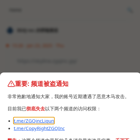
Home
𝐙𝐆𝐐 ɪɴᴄ.的唠嗑频道
15:26 · Jan 23, 2025 · Thu
https://skyline.zgqinc.gq/
仓库地址：
https://github.com/ZGQ-inc/skyline
重要: 频道被盗通知
Github Skyline的网页端在去年下线了，改成了gh-
非常抱歉地通知大家，我的账号近期遭遇了恶意木马攻击。
skyline，但我感觉还是原来的好看优雅，所以拿
Three.js的STL Loader自己仿照着搓了一个。
目前我已
彻底失去
以下两个频道的访问权限：
就是感觉不太像，暂时不适配竖屏。（能力有限
t.me/ZGQincLiqun
t.me/CopyRightZGQInc