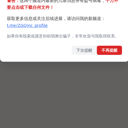
警告：
这两个频道内最新的几条消息带有盗号病毒，
千万不
要点击或下载任何文件！
获取更多信息或关注后续进展，请访问我的新频道：
t.me/ZGQinc_profile
如果你有线索或愿意协助我揪出骗子，非常欢迎与我取得联系。
下次提醒
不再提醒