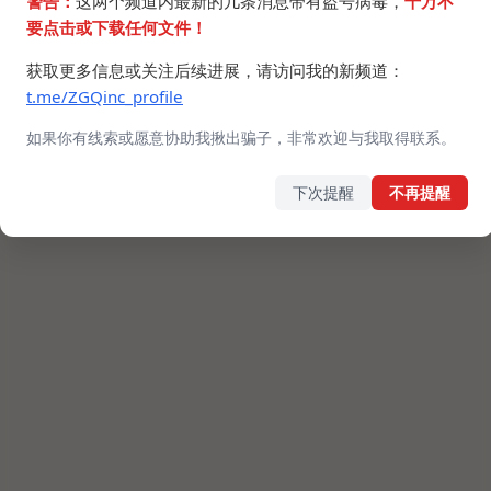
警告：
这两个频道内最新的几条消息带有盗号病毒，
千万不
要点击或下载任何文件！
获取更多信息或关注后续进展，请访问我的新频道：
t.me/ZGQinc_profile
如果你有线索或愿意协助我揪出骗子，非常欢迎与我取得联系。
下次提醒
不再提醒