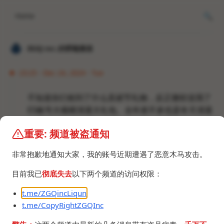
Home
𝐙𝐆𝐐 ɪɴᴄ.的唠嗑频道
23:25 · Dec 24, 2024 · Tue
不知道你们收到了什么圣诞节礼物，反正微软送我了
E5账号大规模清退大礼包。去年差不多也是冬天清退
了我2个号，不过那次是因为没留意续期脚本失效，
重要: 频道被盗通知
这次挺奇怪的，包括我都是齐刷刷的强制在
2024/12/23 23:59:59 UTC到期，明明上次看还是明
非常抱歉地通知大家，我的账号近期遭遇了恶意木马攻击。
年一月到期。我这次确实在正常使用E5，存放我的历
史源码，日志，配置文件，工程文件，学校作业，论
目前我已
彻底失去
以下两个频道的访问权限：
文，搞不懂微软这次如何判定滥用的。反正也是意料
t.me/ZGQincLiqun
之中的事，上次看了一下E5沙盒貌似不能再申请了，
t.me/CopyRightZGQInc
普通账号没有资格。不想玩E5了，折腾不起。