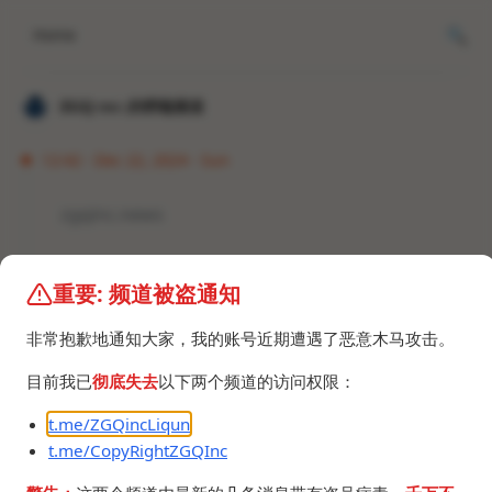
Home
𝐙𝐆𝐐 ɪɴᴄ.的唠嗑频道
12:42 · Dec 22, 2024 · Sun
zgqinc.news
重要: 频道被盗通知
非常抱歉地通知大家，我的账号近期遭遇了恶意木马攻击。
目前我已
彻底失去
以下两个频道的访问权限：
t.me/ZGQincLiqun
t.me/CopyRightZGQInc