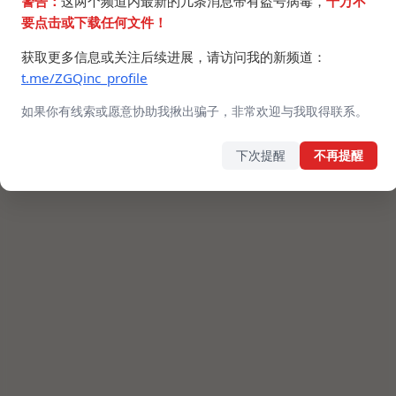
警告：
这两个频道内最新的几条消息带有盗号病毒，
千万不
要点击或下载任何文件！
获取更多信息或关注后续进展，请访问我的新频道：
t.me/ZGQinc_profile
如果你有线索或愿意协助我揪出骗子，非常欢迎与我取得联系。
下次提醒
不再提醒