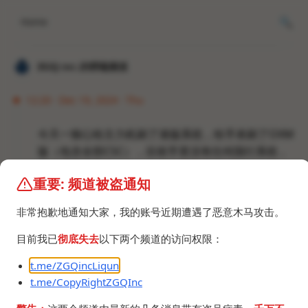
Home
𝐙𝐆𝐐 ɪɴᴄ.的唠嗑频道
12:20 · Dec 19, 2024 · Thu
今天一狠心给主力机刷了港版系统，给手表刷了OXM
版（包含全部CSC），目前手里没有任何国行系统，
吃饭终于不用蘸史了。
重要: 频道被盗通知
非常抱歉地通知大家，我的账号近期遭遇了恶意木马攻击。
目前我已
彻底失去
以下两个频道的访问权限：
t.me/ZGQincLiqun
t.me/CopyRightZGQInc