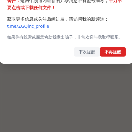
警告：
这两个频道内最新的几条消息带有盗号病毒，
千万不
要点击或下载任何文件！
获取更多信息或关注后续进展，请访问我的新频道：
t.me/ZGQinc_profile
如果你有线索或愿意协助我揪出骗子，非常欢迎与我取得联系。
下次提醒
不再提醒