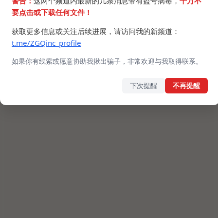
警告：
这两个频道内最新的几条消息带有盗号病毒，
千万不
要点击或下载任何文件！
获取更多信息或关注后续进展，请访问我的新频道：
t.me/ZGQinc_profile
如果你有线索或愿意协助我揪出骗子，非常欢迎与我取得联系。
下次提醒
不再提醒