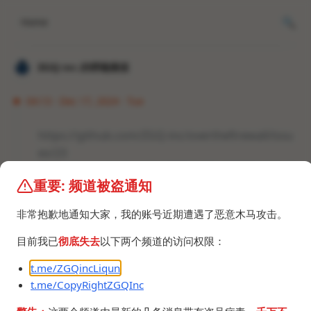
Home
𝐙𝐆𝐐 ɪɴᴄ.的唠嗑频道
04:13 · Dec 17, 2024 · Tue
https://github.com/ZGQ-inc/overthefirewall/issu
es/23
笑点：
"created_at":"2024-12-17T03:04:4
重要: 频道被盗通知
7Z"
非常抱歉地通知大家，我的账号近期遭遇了恶意木马攻击。
目前我已
彻底失去
以下两个频道的访问权限：
t.me/ZGQincLiqun
t.me/CopyRightZGQInc