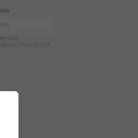
ome
wered by
oadcastChannel
&
Sepia