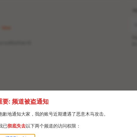
H
 · Mon
Po
DurovMother/6
Br
重要: 频道被盗通知
抱歉地通知大家，我的账号近期遭遇了恶意木马攻击。
我已
彻底失去
以下两个频道的访问权限：