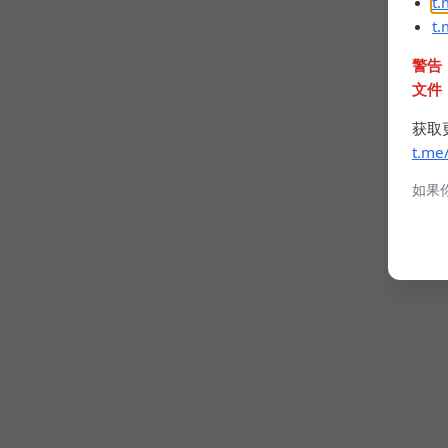
t
t
警告
文件
获取
t.me
如果