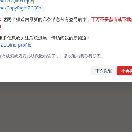
.me/ZGQincLiqun
.me/CopyRightZGQInc
：
这两个频道内最新的几条消息带有盗号病毒，
千万不要点击或下载
！
更多信息或关注后续进展，请访问我的新频道：
/ZGQinc_profile
你有线索或愿意协助我揪出骗子，非常欢迎与我取得联系。
下次提醒
不再