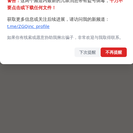
警告：
这两个频道内最新的几条消息带有盗号病毒，
千万不
要点击或下载任何文件！
获取更多信息或关注后续进展，请访问我的新频道：
t.me/ZGQinc_profile
如果你有线索或愿意协助我揪出骗子，非常欢迎与我取得联系。
下次提醒
不再提醒