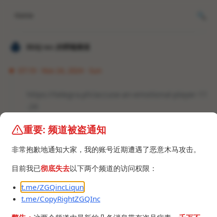
Home
𝐙𝐆𝐐 ɪɴᴄ.的唠嗑频道
07:19 · Nov 24, 2024 · Sun
https://telegra.ph/accuse-an-emotional-player-11
-24
重要: 频道被盗通知
非常抱歉地通知大家，我的账号近期遭遇了恶意木马攻击。
目前我已
彻底失去
以下两个频道的访问权限：
t.me/ZGQincLiqun
t.me/CopyRightZGQInc