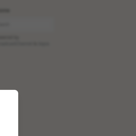
ome
wered by
oadcastChannel
&
Sepia