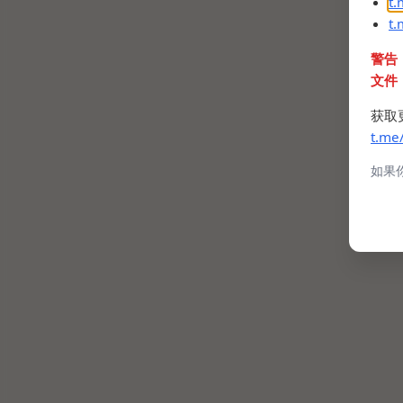
t
t
警告
文件
获取
t.me
如果