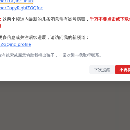
.me/ZGQincLiqun
.me/CopyRightZGQInc
：
这两个频道内最新的几条消息带有盗号病毒，
千万不要点击或下载
！
更多信息或关注后续进展，请访问我的新频道：
/ZGQinc_profile
你有线索或愿意协助我揪出骗子，非常欢迎与我取得联系。
下次提醒
不再