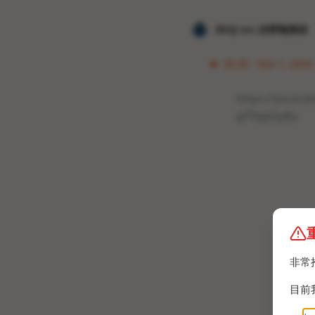
𝐙𝐆𝐐 ɪɴᴄ.的唠嗑频道
05:05 · Nov 1, 2024 
https://youtu
qP9qbDyBu
非常
目前