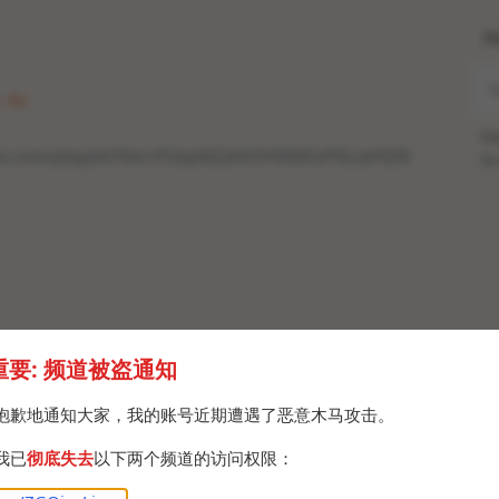
H
· Fri
Po
be.com/playlist?list=PLbpi6ZahtOH66iEoP6LiaHQN
Br
重要: 频道被盗通知
抱歉地通知大家，我的账号近期遭遇了恶意木马攻击。
我已
彻底失去
以下两个频道的访问权限：