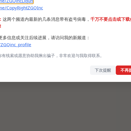
.me/ZGQincLiqun
.me/CopyRightZGQInc
端功能是要比官方客户端多的，比如可以实时通过耳
：
这两个频道内最新的几条消息带有盗号病毒，
千万不要点击或下载
传感器显示耳内温度，相当于耳温枪，还可以降级固
！
ug等等。
更多信息或关注后续进展，请访问我的新频道：
/ZGQinc_profile
你有线索或愿意协助我揪出骗子，非常欢迎与我取得联系。
下次提醒
不再