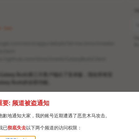
H
 · Sun
Po
oogle.com/store/apps/details?id=me.timschneebe
Br
sclient
s://github.com/timschneeb/GalaxyBudsClient
alaxy Buds第三方客户端出了安卓版，现在所有安
axy Buds的全部功能。
Y，不过，这个安卓版是开源的，刚刚从源码构建了一
重要: 频道被盗通知
CNY可以理解成构建的成本。
ZGQinc_chat_room/15468
抱歉地通知大家，我的账号近期遭遇了恶意木马攻击。
量包；
我已
彻底失去
以下两个频道的访问权限：
的；
成的，对使用来说用不到。