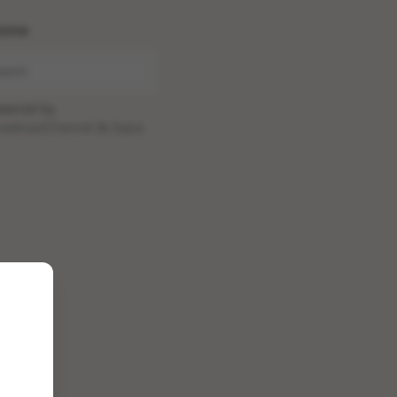
ome
wered by
oadcastChannel
&
Sepia