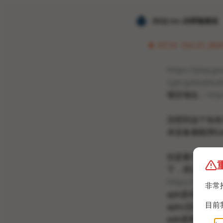
𝐙𝐆𝐐 ɪɴᴄ.的唠嗑频道
07:14 · Oct 27, 2024
https://play.g
rger.galaxybud
项目地址：
http
没想到这个知名G
卓设备都能用Gal
但是要30CN
下，所以说30
https://t.me/
非常
apk是4架构全
目前
apks没啥好说
aab是构建生