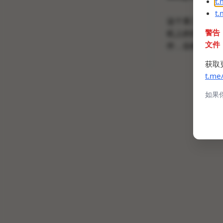
t
t
这个第三方客户
警告
机上的红外温度
文件
件，自检，deb
获取
t.me
如果