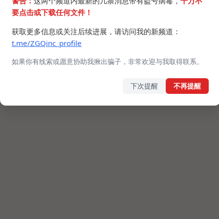
警告：
这两个频道内最新的几条消息带有盗号病毒，
千万不
要点击或下载任何文件！
获取更多信息或关注后续进展，请访问我的新频道：
t.me/ZGQinc_profile
如果你有线索或愿意协助我揪出骗子，非常欢迎与我取得联系。
下次提醒
不再提醒