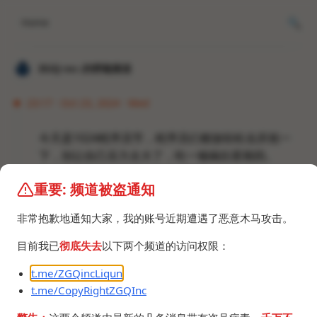
Home
𝐙𝐆𝐐 ɪɴᴄ.的唠嗑频道
23:17 · Oct 23, 2024 · Wed
今天是1024程序员节，程序员们都放轻松去庆祝一
下，别让自己压力太大了，吃一顿疯狂星期四。
什么？你不是程序员？那就V我50。
重要: 频道被盗通知
非常抱歉地通知大家，我的账号近期遭遇了恶意木马攻击。
目前我已
彻底失去
以下两个频道的访问权限：
t.me/ZGQincLiqun
t.me/CopyRightZGQInc