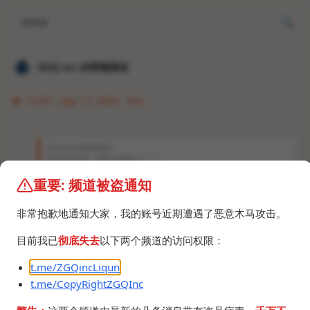
Home
𝐙𝐆𝐐 ɪɴᴄ.的唠嗑频道
12:53 · Sep 17, 2024 · Tue
𝐙𝐆𝐐 ɪɴᴄ.的唠嗑频道
知道是AI月亮，效果不错就行了。（
重要: 频道被盗通知
非常抱歉地通知大家，我的账号近期遭遇了恶意木马攻击。
目前我已
彻底失去
以下两个频道的访问权限：
t.me/ZGQincLiqun
t.me/CopyRightZGQInc