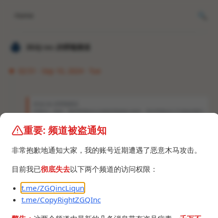
Home
𝐙𝐆𝐐 ɪɴᴄ.的唠嗑频道
02:51 · Sep 10, 2024 · Tue
𝐙𝐆𝐐 ɪɴᴄ.的唠嗑频道
20美元，哈哈，果然苹果的生态都是用钱堆出来的，而且苹果自己不训练AI靠O
penAI的服务，成品都没做出来先想着怎么收费了，不过苹果用户人傻钱多也不
在乎这点小钱，对吧。 不如我们的Galaxy AI。 Only Apple can do.
重要: 频道被盗通知
iPhone1Б搞了个相机按钮，乐了。
非常抱歉地通知大家，我的账号近期遭遇了恶意木马攻击。
2009年be like：左边音量键放大缩小，右边两段式快
目前我已
彻底失去
以下两个频道的访问权限：
门按钮。
它就是我的第一台安卓手机索尼爱立信Xperia X10。
t.me/ZGQincLiqun
https://www.mobilephonemuseum.com/phone-d
t.me/CopyRightZGQInc
etail/xperia-x10