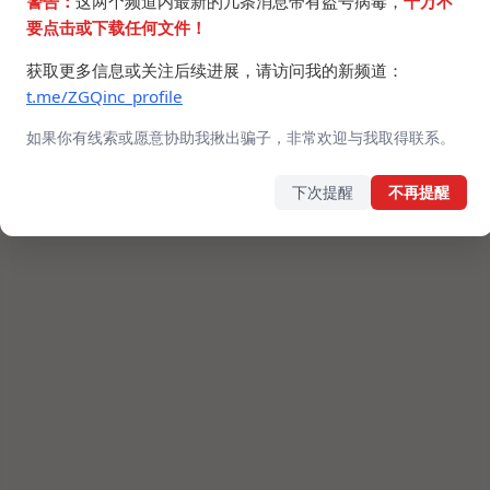
警告：
这两个频道内最新的几条消息带有盗号病毒，
千万不
要点击或下载任何文件！
获取更多信息或关注后续进展，请访问我的新频道：
t.me/ZGQinc_profile
如果你有线索或愿意协助我揪出骗子，非常欢迎与我取得联系。
下次提醒
不再提醒