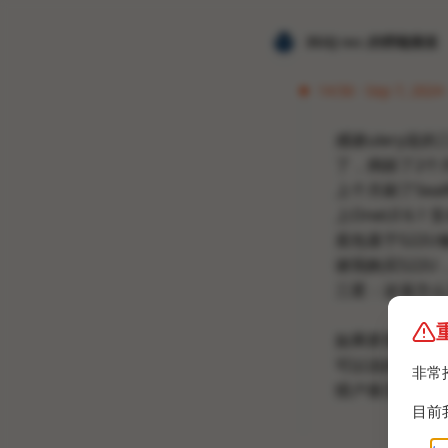
𝐙𝐆𝐐 ɪɴᴄ.的唠嗑频道
14:56 · Sep 7, 2024 
感谢ulery送
了，捣鼓了2个
上个月刷了Seal
上OneUI 6.
底包基于S22
谢我购买S22U
三星：这逼怎么
如果群里有拥有
可以说的详细一
非常
猎户座芯片版本
目前