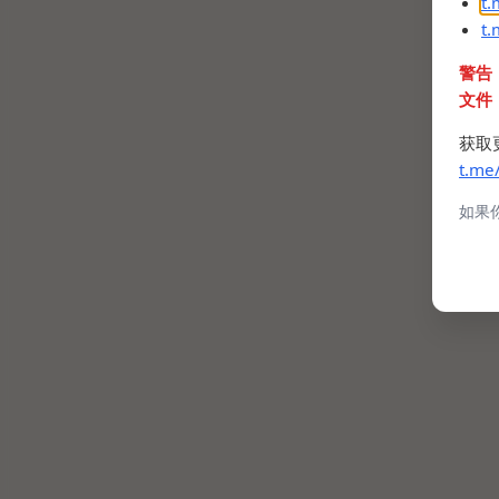
t
t
警告
文件
获取
t.me
如果