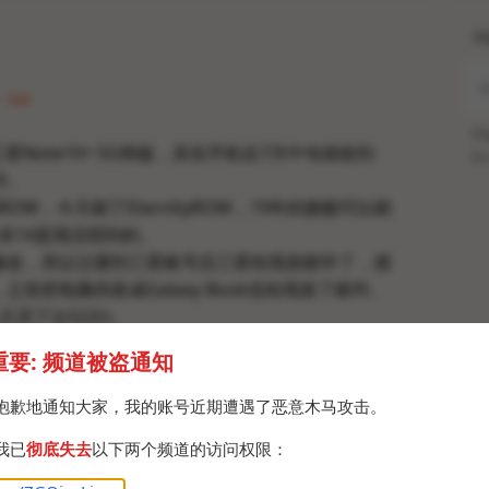
H
· Sat
Po
的三星Note10+ 5G韩版，其实手机在7月中旬就收到
Br
月。
ROM，今天刷了EternityROM，19年的旗舰可以刷
1 安卓14是我没想到的。
U修改，所以注册到三星账号后三星给我发邮件了，感
，之前把电脑伪装成Galaxy Book也给我发了邮件。
又买了台S22U。
重要: 频道被盗通知
Note10系列或者S10系列的可以在评论区说一声，我
些，不过提醒一下，高通芯片版本有一些限制，只有
抱歉地通知大家，我的账号近期遭遇了恶意木马攻击。
支持刷第三方ROM。
我已
彻底失去
以下两个频道的访问权限：