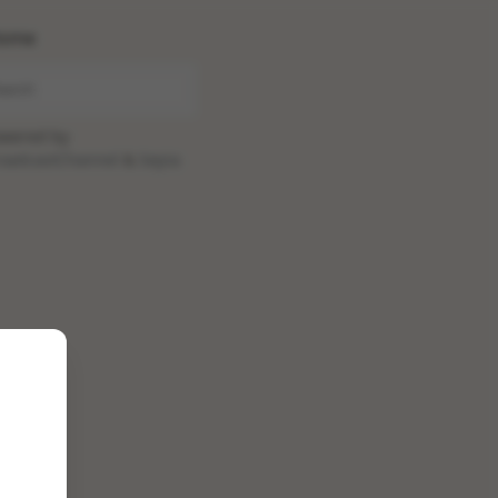
ome
wered by
oadcastChannel
&
Sepia