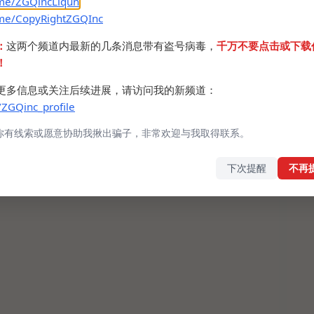
.me/ZGQincLiqun
.me/CopyRightZGQInc
：
这两个频道内最新的几条消息带有盗号病毒，
千万不要点击或下载
！
更多信息或关注后续进展，请访问我的新频道：
/ZGQinc_profile
你有线索或愿意协助我揪出骗子，非常欢迎与我取得联系。
下次提醒
不再