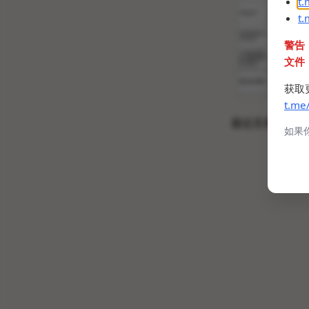
t
t
警告
文件
获取
t.me
最近宾果很火吗
如果