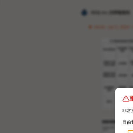
𝐙𝐆𝐐 ɪɴᴄ.的唠嗑频道
03:42 · Jul 5, 2024 · 
非常
目前