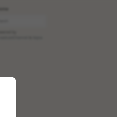
ome
wered by
oadcastChannel
&
Sepia