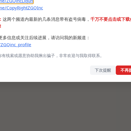
.me/ZGQincLiqun
.me/CopyRightZGQInc
：
这两个频道内最新的几条消息带有盗号病毒，
千万不要点击或下载
！
更多信息或关注后续进展，请访问我的新频道：
/ZGQinc_profile
，搞的我赛博露阴癖要犯了。（
你有线索或愿意协助我揪出骗子，非常欢迎与我取得联系。
下次提醒
不再