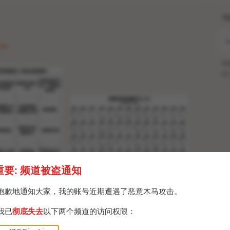
H
Fri
Po
Br
重要: 频道被盗通知
抱歉地通知大家，我的账号近期遭遇了恶意木马攻击。
我已
彻底失去
以下两个频道的访问权限：