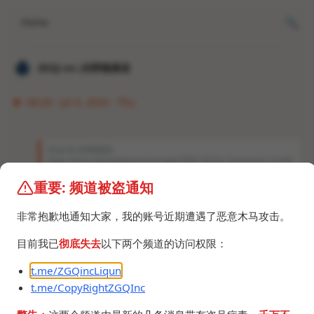
Home
𝐙𝐆𝐐 ɪɴᴄ.的唠嗑频道
06:20 · Jul 4, 2024 · Thu
𝐙𝐆𝐐 ɪɴᴄ.的唠嗑频道
https://store.steampowered.com/app/2099110/The_Classrooms/ 天太热
了，整点恐怖游戏。（
重要: 频道被盗通知
游戏没做完，做完的level都通了。
非常抱歉地通知大家，我的账号近期遭遇了恶意木马攻击。
The_Classrooms_saves.zip
1.5 MB
目前我已
彻底失去
以下两个频道的访问权限：
t.me/ZGQincLiqun
t.me/CopyRightZGQInc