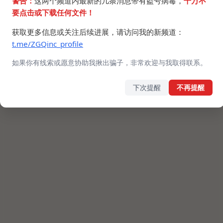
警告：
这两个频道内最新的几条消息带有盗号病毒，
千万不
要点击或下载任何文件！
获取更多信息或关注后续进展，请访问我的新频道：
t.me/ZGQinc_profile
如果你有线索或愿意协助我揪出骗子，非常欢迎与我取得联系。
下次提醒
不再提醒