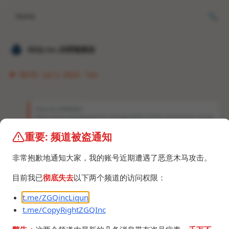
Home
𝐙𝐆𝐐 ɪɴᴄ.的唠嗑频道
08:55 · Jul 2, 2024 · Tue
𝐙𝐆𝐐 ɪɴᴄ.的唠嗑频道
https://store.steampowered.com/app/2099110/The_Classrooms/ 天太热
了，整点恐怖游戏。（
重要: 频道被盗通知
运气太差，心态崩了，下播，玩尼玛。
非常抱歉地通知大家，我的账号近期遭遇了恶意木马攻击。
目前我已
彻底失去
以下两个频道的访问权限：
t.me/ZGQincLiqun
t.me/CopyRightZGQInc