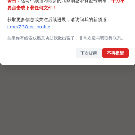
警告：
这两个频道内最新的几条消息带有盗号病毒，
千万不
要点击或下载任何文件！
获取更多信息或关注后续进展，请访问我的新频道：
t.me/ZGQinc_profile
如果你有线索或愿意协助我揪出骗子，非常欢迎与我取得联系。
下次提醒
不再提醒