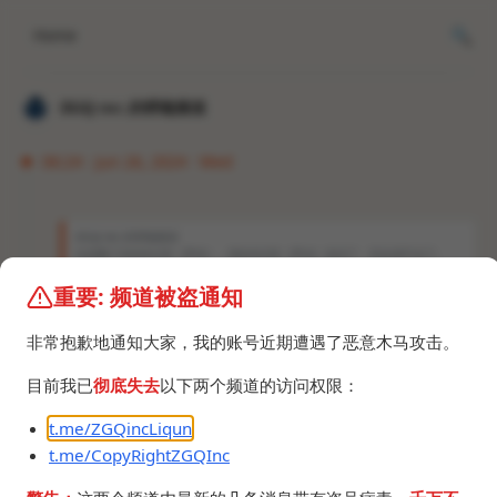
Home
𝐙𝐆𝐐 ɪɴᴄ.的唠嗑频道
06:24 · Jun 26, 2024 · Wed
𝐙𝐆𝐐 ɪɴᴄ.的唠嗑频道
先是删了AAAA记录（IPv6），现在A记录（IPv4）也没了，完全进不去了。
重要: 频道被盗通知
草，IPv4又可以了，但是IPv6确实不知道什么情况，
是没接入还是删了？
非常抱歉地通知大家，我的账号近期遭遇了恶意木马攻击。
已经闹了不少笑话了。
如删：
目前我已
彻底失去
以下两个频道的访问权限：
https://t.me/blade_s_house/17656
t.me/ZGQincLiqun
如删2：
t.me/CopyRightZGQInc
https://t.me/AWAvenueChat/97258