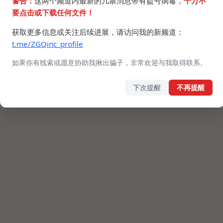
警告：
这两个频道内最新的几条消息带有盗号病毒，
千万不
要点击或下载任何文件！
获取更多信息或关注后续进展，请访问我的新频道：
t.me/ZGQinc_profile
如果你有线索或愿意协助我揪出骗子，非常欢迎与我取得联系。
下次提醒
不再提醒