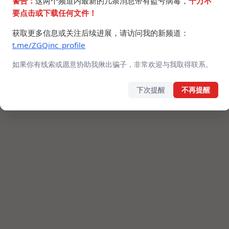
警告：
这两个频道内最新的几条消息带有盗号病毒，
千万不
要点击或下载任何文件！
获取更多信息或关注后续进展，请访问我的新频道：
t.me/ZGQinc_profile
如果你有线索或愿意协助我揪出骗子，非常欢迎与我取得联系。
下次提醒
不再提醒