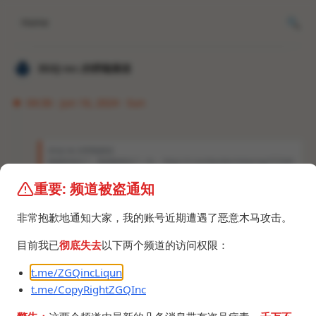
Home
𝐙𝐆𝐐 ɪɴᴄ.的唠嗑频道
04:36 · Jun 16, 2024 · Sun
𝐙𝐆𝐐 ɪɴᴄ.的唠嗑频道
我真蚌埠住了，我就随便说了一句： https://t.me/blacktechsharing/272344
才一个小时就有3个服务器商私聊我，关键是我不需要啊，是我建议问问题的人
买，还纳闷呢，刚刚一问，原来是监听到关键词了，我真不需要什么服务器，也
重要: 频道被盗通知
没钱买，我真是穷逼，你们真别找我了，求求了。 不过算是有点明白广告号的套
路了。
非常抱歉地通知大家，我的账号近期遭遇了恶意木马攻击。
好了现在卖域名的也找上门了。
目前我已
彻底失去
以下两个频道的访问权限：
t.me/ZGQincLiqun
t.me/CopyRightZGQInc