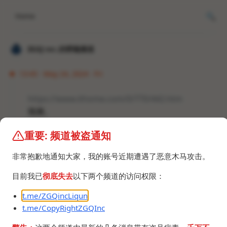
Home
𝐙𝐆𝐐 ɪɴᴄ.的唠嗑频道
13:45 · May 24, 2024 · Fri
https://www.ithome.com/0/770/442.htm
我测。
重要: 频道被盗通知
非常抱歉地通知大家，我的账号近期遭遇了恶意木马攻击。
目前我已
彻底失去
以下两个频道的访问权限：
t.me/ZGQincLiqun
t.me/CopyRightZGQInc