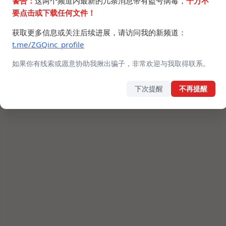
警告：
这两个频道内最新的几条消息带有盗号病毒，
千万不
要点击或下载任何文件！
获取更多信息或关注后续进展，请访问我的新频道：
t.me/ZGQinc_profile
如果你有线索或愿意协助我揪出骗子，非常欢迎与我取得联系。
下次提醒
不再提醒