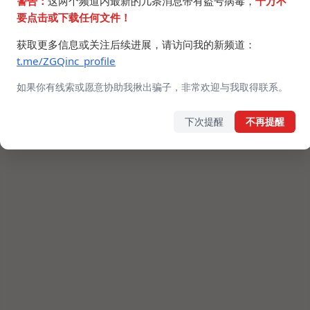
警告：
这两个频道内最新的几条消息带有盗号病毒，
千万不
要点击或下载任何文件！
获取更多信息或关注后续进展，请访问我的新频道：
t.me/ZGQinc_profile
如果你有线索或愿意协助我揪出骗子，非常欢迎与我取得联系。
下次提醒
不再提醒