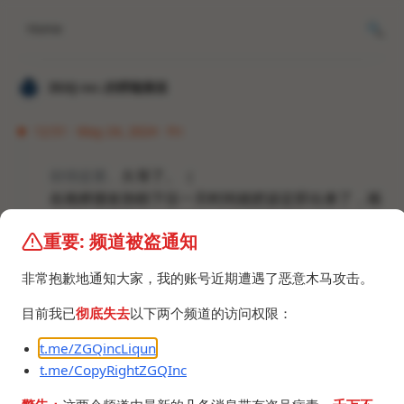
Home
𝐙𝐆𝐐 ɪɴᴄ.的唠嗑频道
12:51 · May 24, 2024 · Fri
前情提要。
久等了。（
在画师朋友协助下仅一天时间就把设定肝出来了，画
师朋友在帮我画设定图了，不过他要高考也不是很有
重要: 频道被盗通知
空，只是打个草稿出来
，因为我太急了
。
非常抱歉地通知大家，我的账号近期遭遇了恶意木马攻击。
目前我已
彻底失去
以下两个频道的访问权限：
t.me/ZGQincLiqun
t.me/CopyRightZGQInc