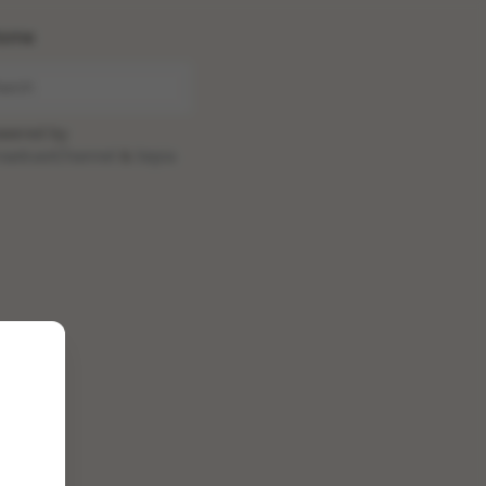
ome
wered by
oadcastChannel
&
Sepia