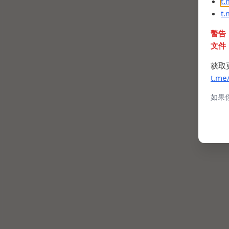
t
t
警告
文件
获取
t.me
如果