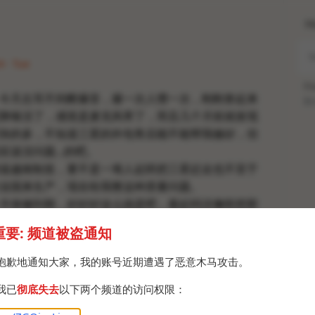
H
4 · Tue
Po
今天左耳不间断爆音，爆一次人懵一次，刚刚拿起来
Br
降噪没了，感觉是麦克风寄了，而且几个月前就发现
快的多，不知道三星的外包售后能不能帮我修好，但
该没问题...的吧。
逼越南制造，要不是一堆人起哄把三星赶走也不至于
业国来生产，现在给我整这种质量问题。
月保修到期，好好好这么搞是吧，最起码没像联想那
划报废。
重要: 频道被盗通知
抱歉地通知大家，我的账号近期遭遇了恶意木马攻击。
我已
彻底失去
以下两个频道的访问权限：