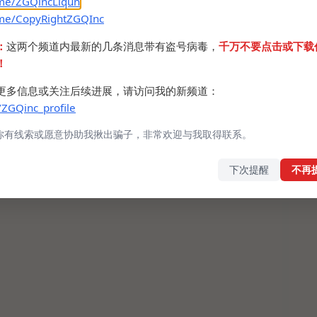
.me/ZGQincLiqun
.me/CopyRightZGQInc
：
这两个频道内最新的几条消息带有盗号病毒，
千万不要点击或下载
！
更多信息或关注后续进展，请访问我的新频道：
/ZGQinc_profile
你有线索或愿意协助我揪出骗子，非常欢迎与我取得联系。
下次提醒
不再