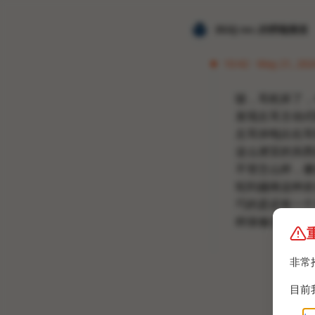
𝐙𝐆𝐐 ɪɴᴄ.的唠嗑频道
10:42 · May 21, 202
咳，耳机坏了，
发现左耳主动式
左耳掉电比右耳
这么便宜的东西应
不管怎么样，傻
轮到越南这种农
巧的是还有一个
样保修过了才计
非常
目前