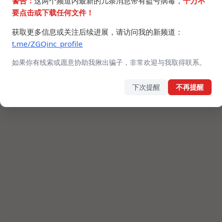
警告：
这两个频道内最新的几条消息带有盗号病毒，
千万不
要点击或下载任何文件！
获取更多信息或关注后续进展，请访问我的新频道：
t.me/ZGQinc_profile
如果你有线索或愿意协助我揪出骗子，非常欢迎与我取得联系。
下次提醒
不再提醒