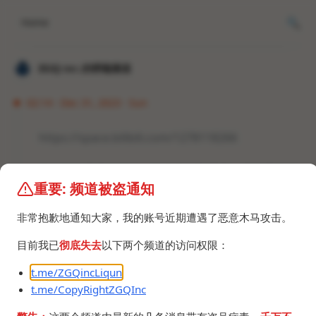
Home
𝐙𝐆𝐐 ɪɴᴄ.的唠嗑频道
02:14 · Dec 31, 2023 · Sun
https://space.bilibili.com/1278118266
这位真的是基岩后台，教你怎么防国安，我都不敢做
重要: 频道被盗通知
这种教程。
非常抱歉地通知大家，我的账号近期遭遇了恶意木马攻击。
目前我已
彻底失去
以下两个频道的访问权限：
t.me/ZGQincLiqun
t.me/CopyRightZGQInc