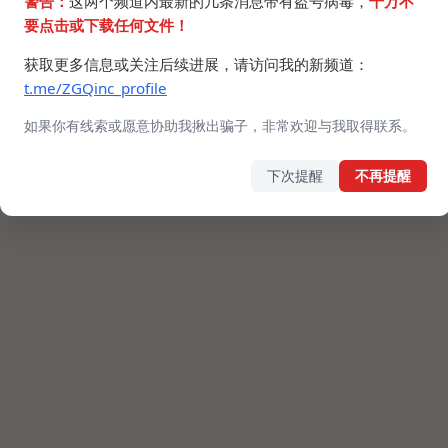
警告：
这两个频道内最新的几条消息带有盗号病毒，
千万不
要点击或下载任何文件！
获取更多信息或关注后续进展，请访问我的新频道：
t.me/ZGQinc_profile
如果你有线索或愿意协助我揪出骗子，非常欢迎与我取得联系。
下次提醒
不再提醒