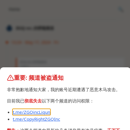
Home
𝐙𝐆𝐐 ɪɴᴄ.的唠嗑频道
13:24 · May 17, 2024 · Fri
𝐙𝐆𝐐 ɪɴᴄ.的唠嗑频道
￥44.5。
重要: 频道被盗通知
Minecraft for Windows那个验证花里胡哨的，dll逆
向了好久都没找到突破口，想玩bedrock edition的
非常抱歉地通知大家，我的账号近期遭遇了恶意木马攻击。
要么趁现在入正，要么玩安卓破解版，实在是没办
法。
目前我已
彻底失去
以下两个频道的访问权限：
t.me/ZGQincLiqun
t.me/CopyRightZGQInc