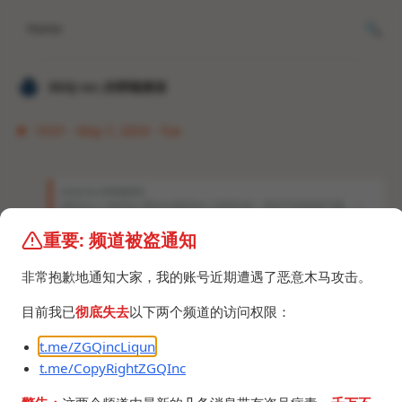
Home
𝐙𝐆𝐐 ɪɴᴄ.的唠嗑频道
10:01 · May 7, 2024 · Tue
𝐙𝐆𝐐 ɪɴᴄ.的唠嗑频道
@Durov_s_Mother @DurovMother 之前抢注的，现在不知道用来干嘛。（
重要: 频道被盗通知
https://t.me/DurovMother/3
找到用途了。
非常抱歉地通知大家，我的账号近期遭遇了恶意木马攻击。
目前我已
彻底失去
以下两个频道的访问权限：
t.me/ZGQincLiqun
t.me/CopyRightZGQInc