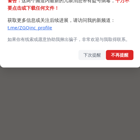
警告：
这两个频道内最新的几条消息带有盗号病毒，
千万不
要点击或下载任何文件！
获取更多信息或关注后续进展，请访问我的新频道：
t.me/ZGQinc_profile
如果你有线索或愿意协助我揪出骗子，非常欢迎与我取得联系。
下次提醒
不再提醒