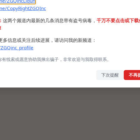
.me/ZGQincLiqun
.me/CopyRightZGQInc
：
这两个频道内最新的几条消息带有盗号病毒，
千万不要点击或下载
！
更多信息或关注后续进展，请访问我的新频道：
/ZGQinc_profile
你有线索或愿意协助我揪出骗子，非常欢迎与我取得联系。
下次提醒
不再