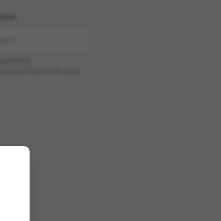
ome
wered by
oadcastChannel
&
Sepia