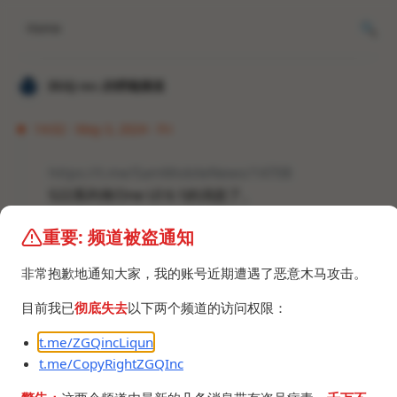
Home
𝐙𝐆𝐐 ɪɴᴄ.的唠嗑频道
14:02 · May 3, 2024 · Fri
https://t.me/SamMobileNews/14708
S22系列有One UI 6.1的消息了。
重要: 频道被盗通知
但是延期。
https://t.me/SamMobileNews/14703
非常抱歉地通知大家，我的账号近期遭遇了恶意木马攻击。
目前我已
彻底失去
以下两个频道的访问权限：
t.me/ZGQincLiqun
t.me/CopyRightZGQInc