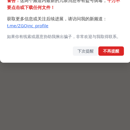
警告：
这两个频道内最新的几条消息带有盗号病毒，
千万不
要点击或下载任何文件！
获取更多信息或关注后续进展，请访问我的新频道：
t.me/ZGQinc_profile
如果你有线索或愿意协助我揪出骗子，非常欢迎与我取得联系。
下次提醒
不再提醒