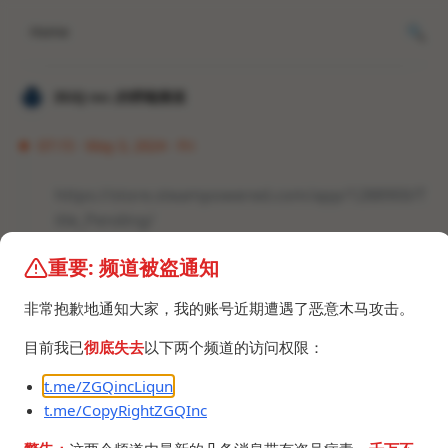
Home
𝐙𝐆𝐐 ɪɴᴄ.的唠嗑频道
07:15 · May 3, 2024 · Fri
https://store.steampowered.com/app/1288900/T
itle_Pending/
重要: 频道被盗通知
https://www.skidrowreloaded.com/title-pending-
build-13137078/
非常抱歉地通知大家，我的账号近期遭遇了恶意木马攻击。
发现宝藏了，和《史丹利的寓言》有点像，不过多剧
透。
目前我已
彻底失去
以下两个频道的访问权限：
t.me/ZGQincLiqun
t.me/CopyRightZGQInc