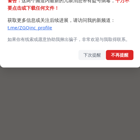
警告：
这两个频道内最新的几条消息带有盗号病毒，
千万不
要点击或下载任何文件！
获取更多信息或关注后续进展，请访问我的新频道：
t.me/ZGQinc_profile
如果你有线索或愿意协助我揪出骗子，非常欢迎与我取得联系。
下次提醒
不再提醒