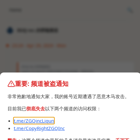
Home
𝐙𝐆𝐐 ɪɴᴄ.的唠嗑频道
23:24 · Apr 29, 2024 · Mon
𝐙𝐆𝐐 ɪɴᴄ.的唠嗑频道
zgqinc & zgq-inc 在部分地区已无法连接，原因未知。
重要: 频道被盗通知
现在可以连了，莫名其妙的，难不成仪表盘爆炸还波
及到ZeroTrust了？
非常抱歉地通知大家，我的账号近期遭遇了恶意木马攻击。
顺便，这段时间研究了一下ZeroTrust仪表盘，发现
可以自定义登录页面，添加多个邮箱白名单和使用第
目前我已
彻底失去
以下两个频道的访问权限：
三方账号登录，目前
已经配置了船新登录页
zgqinc
t.me/ZGQincLiqun
面，并添加Outlook邮箱支持。
t.me/CopyRightZGQInc