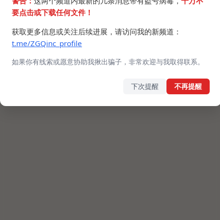
警告：
这两个频道内最新的几条消息带有盗号病毒，
千万不
要点击或下载任何文件！
获取更多信息或关注后续进展，请访问我的新频道：
t.me/ZGQinc_profile
如果你有线索或愿意协助我揪出骗子，非常欢迎与我取得联系。
下次提醒
不再提醒