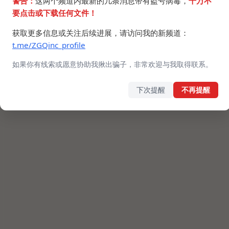
警告：
这两个频道内最新的几条消息带有盗号病毒，
千万不
要点击或下载任何文件！
获取更多信息或关注后续进展，请访问我的新频道：
t.me/ZGQinc_profile
如果你有线索或愿意协助我揪出骗子，非常欢迎与我取得联系。
下次提醒
不再提醒