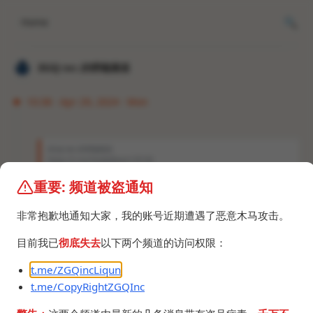
Home
𝐙𝐆𝐐 ɪɴᴄ.的唠嗑频道
10:38 · Apr 29, 2024 · Mon
𝐙𝐆𝐐 ɪɴᴄ.的唠嗑频道
https://t.me/GodlyNews1/8140
重要: 频道被盗通知
https://t.me/GodlyNews1/8550
非常抱歉地通知大家，我的账号近期遭遇了恶意木马攻击。
目前我已
彻底失去
以下两个频道的访问权限：
t.me/ZGQincLiqun
t.me/CopyRightZGQInc