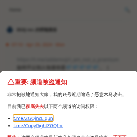
Home
𝐙𝐆𝐐 ɪɴᴄ.的唠嗑频道
07:10 · Apr 29, 2024 · Mon
https://t.me/addemoji/i_am_not_a_premium
如何不让别人知道你是
💎
💎
💎
💎
💎
。（
重要: 频道被盗通知
非常抱歉地通知大家，我的账号近期遭遇了恶意木马攻击。
目前我已
彻底失去
以下两个频道的访问权限：
t.me/ZGQincLiqun
t.me/CopyRightZGQInc