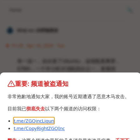
Home
𝐙𝐆𝐐 ɪɴᴄ.的唠嗑频道
01:28 · Apr 16, 2024 · Tue
有一说一，自从装了Ubuntu，这续航真离谱，
67Wh，一个半小时才消耗四分之一，更显得
Windows依托答辩，Windows能撑4小时我都得谢谢
重要: 频道被盗通知
Windows团队全家。
Ubuntu 23.10.1 + Plasma
非常抱歉地通知大家，我的账号近期遭遇了恶意木马攻击。
目前我已
彻底失去
以下两个频道的访问权限：
t.me/ZGQincLiqun
t.me/CopyRightZGQInc