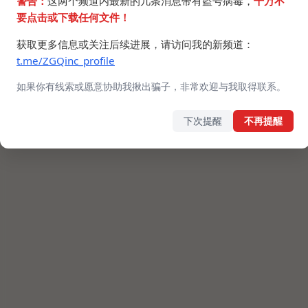
警告：
这两个频道内最新的几条消息带有盗号病毒，
千万不
要点击或下载任何文件！
获取更多信息或关注后续进展，请访问我的新频道：
t.me/ZGQinc_profile
如果你有线索或愿意协助我揪出骗子，非常欢迎与我取得联系。
下次提醒
不再提醒