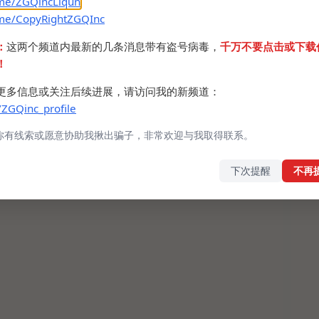
.me/ZGQincLiqun
.me/CopyRightZGQInc
：
这两个频道内最新的几条消息带有盗号病毒，
千万不要点击或下载
！
更多信息或关注后续进展，请访问我的新频道：
/ZGQinc_profile
你有线索或愿意协助我揪出骗子，非常欢迎与我取得联系。
下次提醒
不再