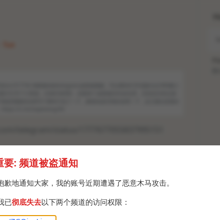
H
· Tue
Po
Br
iqunZGQinc/317742 刚刚疯传的telegram桌面端视频，可以看到打开话题闪过CMD窗口
图片打开了计算器，任务栏有IDA，后面有个桌面端Github仓库，目前还没有证据
有可能是视频发送者写个脚本打包了一个，麻烦知道详情的说明一下，反正建议是最好
://t.me/exploitorg/30
er.com/telegram/status/1777677055837995151
重要: 频道被盗通知
抱歉地通知大家，我的账号近期遭遇了恶意木马攻击。
我已
彻底失去
以下两个频道的访问权限：