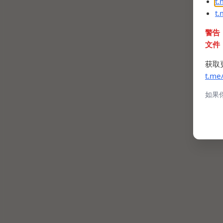
t
t
警告
文件
获取
t.me
如果