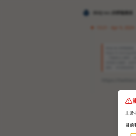
𝐙𝐆𝐐 ɪɴᴄ.的唠嗑频道
13:21 · Apr 9, 2024 
𝐙𝐆𝐐 ɪɴᴄ.的唠嗑频道
https://t.me/L
，可能是注入脚本，点
证明是rce漏洞，也
提防。 补充原始来源：https
https://twitt
非常
目前