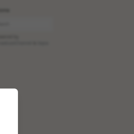
ome
wered by
oadcastChannel
&
Sepia