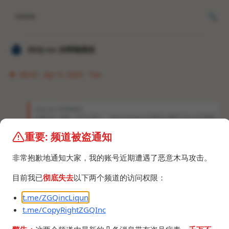
Home
𝐙𝐆𝐐 ɪɴᴄ.的唠嗑频道
08:42 · Apr 9, 2024 · Tue
𝐙𝐆𝐐 ɪɴᴄ.的唠嗑频道
xz事件告一段落，BT又出事了。 http://telegra.ph/国内公网BT出现上传流量黑
洞-04-05-2 qBittorrent Enhanced已经更新了黑名单规则，阻止为这类吸血BT
客户端做种，之前早就阻止了迅雷P2P。 "Just a cat and mouse game :|" htt
重要: 频道被盗通知
ps://github.com/c0re100/qBittorrent-Enhanced-Edition/commit/8a23c0d
6464145f497e4d2018d43a2d8d745b239 我…
非常抱歉地通知大家，我的账号近期遭遇了恶意木马攻击。
https://t.me/DNSPODT/3842
目前我已
彻底失去
以下两个频道的访问权限：
t.me/ZGQincLiqun
t.me/CopyRightZGQInc