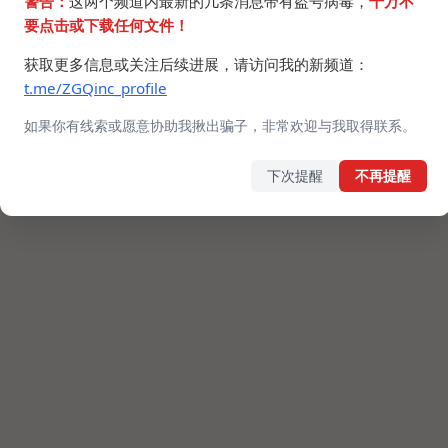
警告：
这两个频道内最新的几条消息带有盗号病毒，
千万不
要点击或下载任何文件！
获取更多信息或关注后续进展，请访问我的新频道：
t.me/ZGQinc_profile
如果你有线索或愿意协助我揪出骗子，非常欢迎与我取得联系。
下次提醒
不再提醒